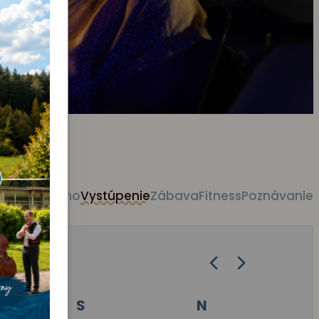
tky akcie
Kino
Vystúpenie
Zábava
Fitness
Poznávanie
S
N