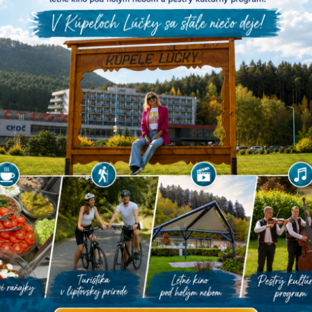
Vše
OKTÓBER 2024
S
Š
P