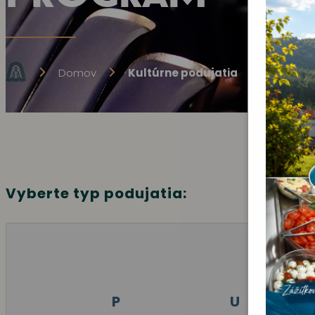
Domov
Kultúrne podujatia
Vyberte typ podujatia:
P
U