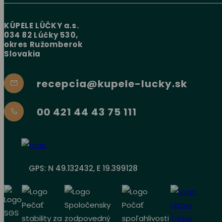
KÚPELE LÚČKY a.s.
034 82 Lúčky 530,
okres Ružomberok
Slovakia
recepcia@kupele-lucky.sk
00 421 44 43 75 111
GPS: N 49.132432, E 19.399128