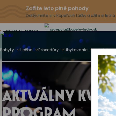
Zažite leto plné pohody
Oddýchnite si v Kúpeľoch Lúčky a užite si letn
recepcia@kupele-lucky.sk
00 421 44 43 75 111
Pobyty
Liečba
Procedúry
Ubytovanie
Voľný čas
AKTUÁLNY KUL
PROGRAM