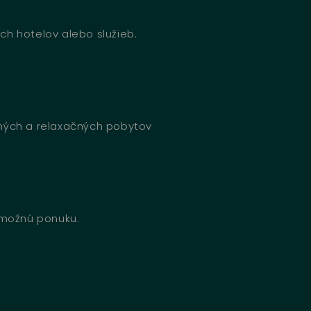
ch hotelov alebo služieb.
bných a relaxačných pobytov
u možnú ponuku.