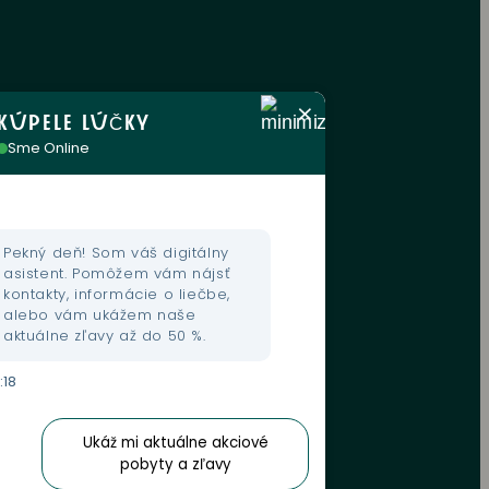
KÚPELE LÚČKY
Sme Online
Pekný deň! Som váš digitálny
asistent. Pomôžem vám nájsť
kontakty, informácie o liečbe,
alebo vám ukážem naše
aktuálne zľavy až do 50 %.
:18
Ukáž mi aktuálne akciové
pobyty a zľavy