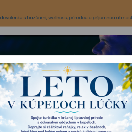
ú dovolenku s bazénmi, wellness, prírodou a príjemnou atmos
Aqua-vital park
Novinky
O nás
TÚRNY