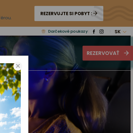
REZERVUJTE SI POBYT :
férou.
SK
Darčekové poukazy
REZERVOVAŤ
×