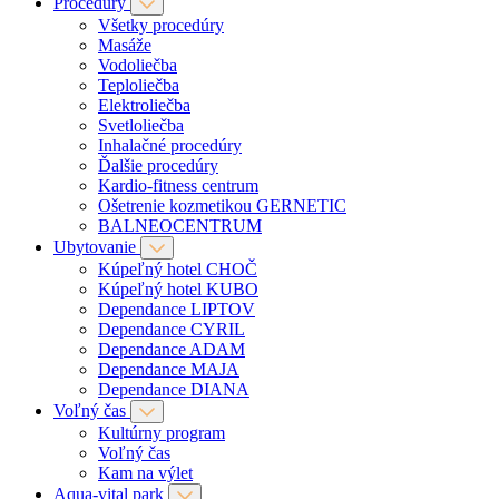
Procedúry
Všetky procedúry
Masáže
Vodoliečba
Teploliečba
Elektroliečba
Svetloliečba
Inhalačné procedúry
Ďalšie procedúry
Kardio-fitness centrum
Ošetrenie kozmetikou GERNETIC
BALNEOCENTRUM
Ubytovanie
Kúpeľný hotel CHOČ
Kúpeľný hotel KUBO
Dependance LIPTOV
Dependance CYRIL
Dependance ADAM
Dependance MAJA
Dependance DIANA
Voľný čas
Kultúrny program
Voľný čas
Kam na výlet
Aqua-vital park