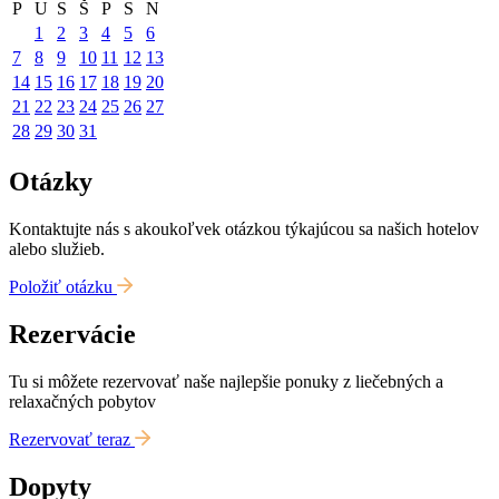
P
U
S
Š
P
S
N
1
2
3
4
5
6
7
8
9
10
11
12
13
14
15
16
17
18
19
20
21
22
23
24
25
26
27
28
29
30
31
Otázky
Kontaktujte nás s akoukoľvek otázkou týkajúcou sa našich hotelov
alebo služieb.
Položiť otázku
Rezervácie
Tu si môžete rezervovať naše najlepšie ponuky z liečebných a
relaxačných pobytov
Rezervovať teraz
Dopyty