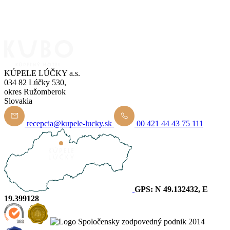
KÚPELE LÚČKY a.s.
034 82 Lúčky 530,
okres Ružomberok
Slovakia
recepcia@kupele-lucky.sk
00 421 44 43 75 111
GPS: N 49.132432, E
19.399128