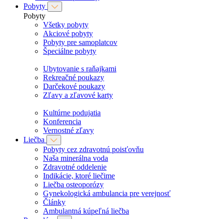
Pobyty
Pobyty
Všetky pobyty
Akciové pobyty
Pobyty pre samoplatcov
Špeciálne pobyty
Ubytovanie s raňajkami
Rekreačné poukazy
Darčekové poukazy
Zľavy a zľavové karty
Kultúrne podujatia
Konferencia
Vernostné zľavy
Liečba
Pobyty cez zdravotnú poisťovňu
Naša minerálna voda
Zdravotné oddelenie
Indikácie, ktoré liečime
Liečba osteoporózy
Gynekologická ambulancia pre verejnosť
Články
Ambulantná kúpeľná liečba