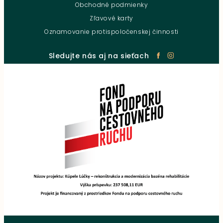
Obchodné podmienky
Zľavové karty
Oznamovanie protispoločenskej činnosti
Sledujte nás aj na sieťach