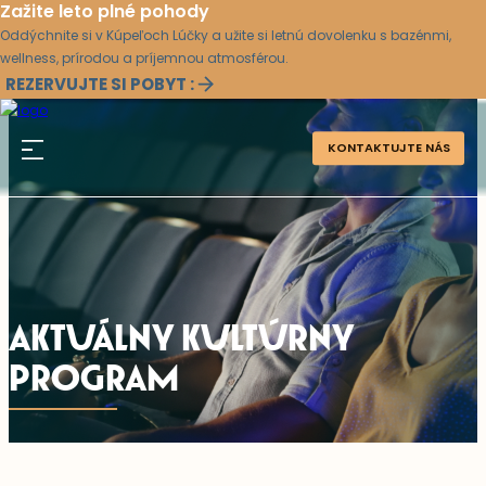
Zažite leto plné pohody
Oddýchnite si v Kúpeľoch Lúčky a užite si letnú dovolenku s bazénmi,
wellness, prírodou a príjemnou atmosférou.
REZERVUJTE SI POBYT :
KONTAKTUJTE NÁS
AKTUÁLNY KULTÚRNY
PROGRAM