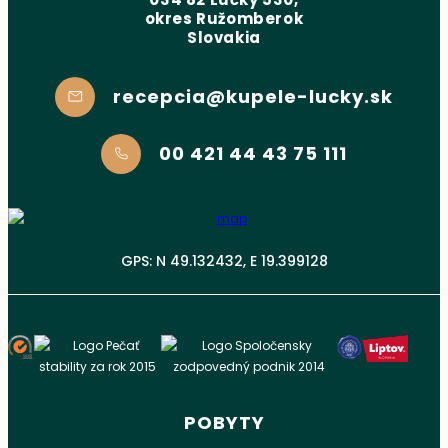
okres Ružomberok
Slovakia
recepcia@kupele-lucky.sk
00 421 44 43 75 111
GPS: N 49.132432, E 19.399128
POBYTY