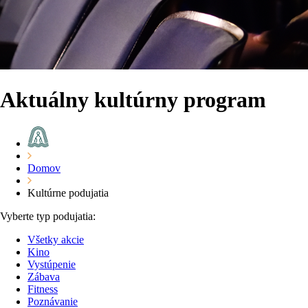
Aktuálny kultúrny program
Domov
Kultúrne podujatia
Vyberte typ podujatia:
Všetky akcie
Kino
Vystúpenie
Zábava
Fitness
Poznávanie