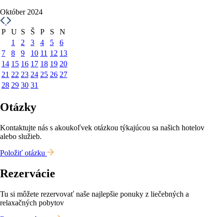
Október 2024
P
U
S
Š
P
S
N
1
2
3
4
5
6
7
8
9
10
11
12
13
14
15
16
17
18
19
20
21
22
23
24
25
26
27
28
29
30
31
Otázky
Kontaktujte nás s akoukoľvek otázkou týkajúcou sa našich hotelov
alebo služieb.
Položiť otázku
Rezervácie
Tu si môžete rezervovať naše najlepšie ponuky z liečebných a
relaxačných pobytov