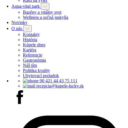
Kam na výlet
Aqua-vital park
Bazény a vitálny svet
Wellness a soľná jaskyňa
Novinky
O nás
Kontakty
História
Kúpele dnes
Kariéra
Referencie
Gastronómia
Náš tím
Politika kvality
Ubytovací poriadok
00 421 44 43 75 111
recepcia@kupele-lucky.sk