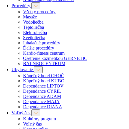
Procedúry
Všetky procedúry
Masáže
Vodoliečba
Teploliečba
Elektroliečba
Svetloliečba
Inhalačné procedúry
Ďalšie procedúry
Kardio-fitness centrum
Ošetrenie kozmetikou GERNETIC
BALNEOCENTRUM
Ubytovanie
Kúpeľný hotel CHOČ
Kúpeľný hotel KUBO
Dependance LIPTOV
Dependance CYRIL
Dependance ADAM
Dependance MAJA
Dependance DIANA
Voľný čas
Kultúrny program
Voľný čas