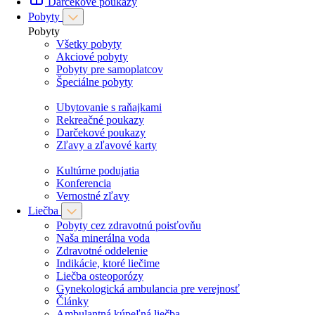
Darčekové poukazy
Pobyty
Pobyty
Všetky pobyty
Akciové pobyty
Pobyty pre samoplatcov
Špeciálne pobyty
Ubytovanie s raňajkami
Rekreačné poukazy
Darčekové poukazy
Zľavy a zľavové karty
Kultúrne podujatia
Konferencia
Vernostné zľavy
Liečba
Pobyty cez zdravotnú poisťovňu
Naša minerálna voda
Zdravotné oddelenie
Indikácie, ktoré liečime
Liečba osteoporózy
Gynekologická ambulancia pre verejnosť
Články
Ambulantná kúpeľná liečba