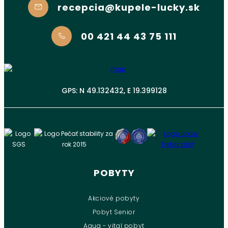
recepcia@kupele-lucky.sk
00 421 44 43 75 111
GPS: N 49.132432, E 19.399128
POBYTY
Akciové pobyty
Pobyt Senior
Aqua - vital pobyt