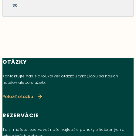
30
OTÁZKY
Kontaktujte nás s akoukoľvek otázkou týkajúcou sa našich
hotelov alebo služieb.
Položiť otázku
REZERVÁCIE
Tu si môžete rezervovať naše najlepšie ponuky z liečebných a
relaxačných pobytov