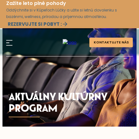
Zažite leto plné pohody
Oddýchnite si v Kúpeľoch Lúčky a užite si letnú dovolenku s
bazénmi, wellness, prírodou a príjemnou atmosférou.
REZERVUJTE SI POBYT :
KONTAKTUJTE NÁS
AKTUÁLNY KULTÚRNY
PROGRAM