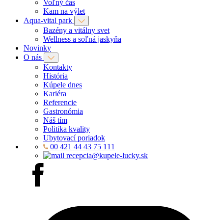
Voľný čas
Kam na výlet
Aqua-vital park
Bazény a vitálny svet
Wellness a soľná jaskyňa
Novinky
O nás
Kontakty
História
Kúpele dnes
Kariéra
Referencie
Gastronómia
Náš tím
Politika kvality
Ubytovací poriadok
00 421 44 43 75 111
recepcia@kupele-lucky.sk