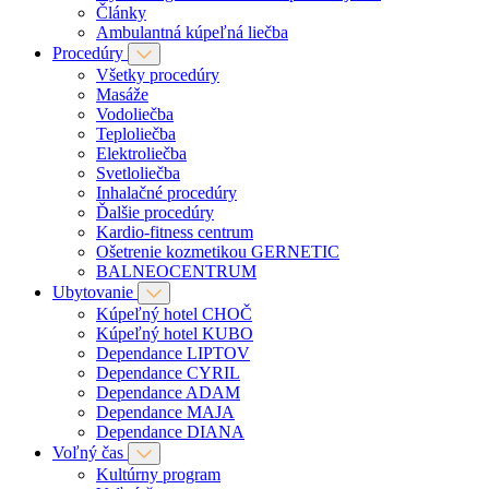
Články
Ambulantná kúpeľná liečba
Procedúry
Všetky procedúry
Masáže
Vodoliečba
Teploliečba
Elektroliečba
Svetloliečba
Inhalačné procedúry
Ďalšie procedúry
Kardio-fitness centrum
Ošetrenie kozmetikou GERNETIC
BALNEOCENTRUM
Ubytovanie
Kúpeľný hotel CHOČ
Kúpeľný hotel KUBO
Dependance LIPTOV
Dependance CYRIL
Dependance ADAM
Dependance MAJA
Dependance DIANA
Voľný čas
Kultúrny program