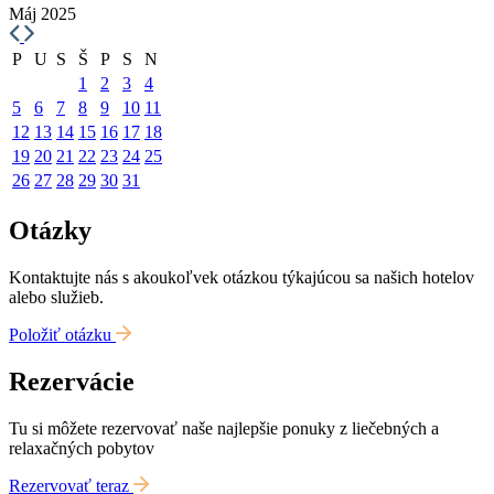
Máj 2025
P
U
S
Š
P
S
N
1
2
3
4
5
6
7
8
9
10
11
12
13
14
15
16
17
18
19
20
21
22
23
24
25
26
27
28
29
30
31
Otázky
Kontaktujte nás s akoukoľvek otázkou týkajúcou sa našich hotelov
alebo služieb.
Položiť otázku
Rezervácie
Tu si môžete rezervovať naše najlepšie ponuky z liečebných a
relaxačných pobytov
Rezervovať teraz