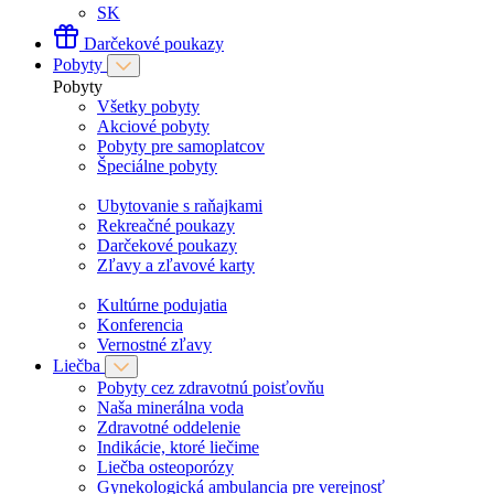
SK
Darčekové poukazy
Pobyty
Pobyty
Všetky pobyty
Akciové pobyty
Pobyty pre samoplatcov
Špeciálne pobyty
Ubytovanie s raňajkami
Rekreačné poukazy
Darčekové poukazy
Zľavy a zľavové karty
Kultúrne podujatia
Konferencia
Vernostné zľavy
Liečba
Pobyty cez zdravotnú poisťovňu
Naša minerálna voda
Zdravotné oddelenie
Indikácie, ktoré liečime
Liečba osteoporózy
Gynekologická ambulancia pre verejnosť