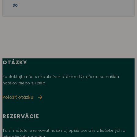
30
OTÁZKY
Kontaktujte nás s akoukoľvek otázkou týkajúcou sa našich
hotelov alebo služieb.
Položiť otázku
REZERVÁCIE
Tu si môžete rezervovať naše najlepšie ponuky z liečebných a
relaxačných pobytov