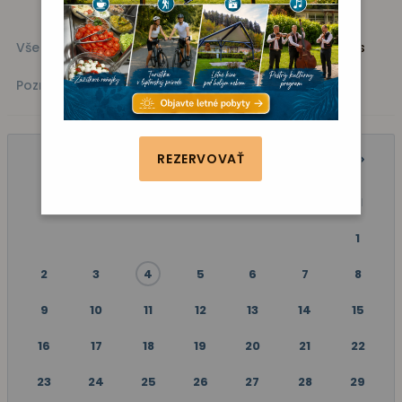
Všetky akcie
Kino
Vystúpenie
Zábava
Fitness
Poznávanie
REZERVOVAŤ
JÚN 2025
P
U
S
Š
P
S
N
1
2
3
4
5
6
7
8
9
10
11
12
13
14
15
16
17
18
19
20
21
22
23
24
25
26
27
28
29