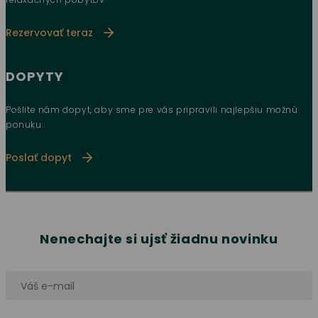
Rezervovať teraz
DOPYTY
Pošlite nám dopyt, aby sme pre vás pripravili najlepšiu možnú
ponuku.
Poslať dopyt
Nenechajte si ujsť žiadnu novinku