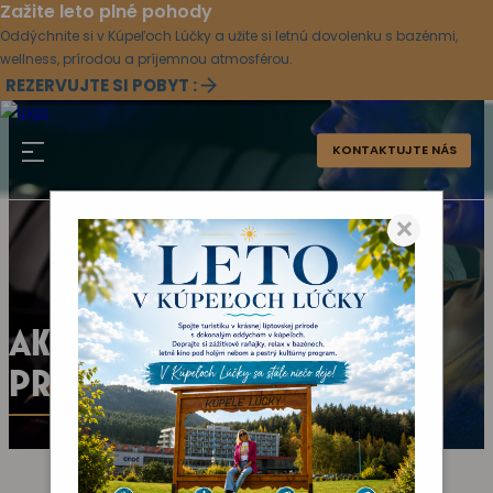
Zažite leto plné pohody
Oddýchnite si v Kúpeľoch Lúčky a užite si letnú dovolenku s bazénmi,
wellness, prírodou a príjemnou atmosférou.
REZERVUJTE SI POBYT :
KONTAKTUJTE NÁS
×
AKTUÁLNY KULTÚRNY
PROGRAM