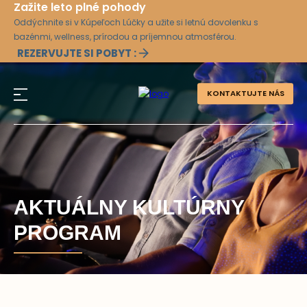
Zažite leto plné pohody
Oddýchnite si v Kúpeľoch Lúčky a užite si letnú dovolenku s
bazénmi, wellness, prírodou a príjemnou atmosférou.
REZERVUJTE SI POBYT :
KONTAKTUJTE NÁS
AKTUÁLNY KULTÚRNY
PROGRAM