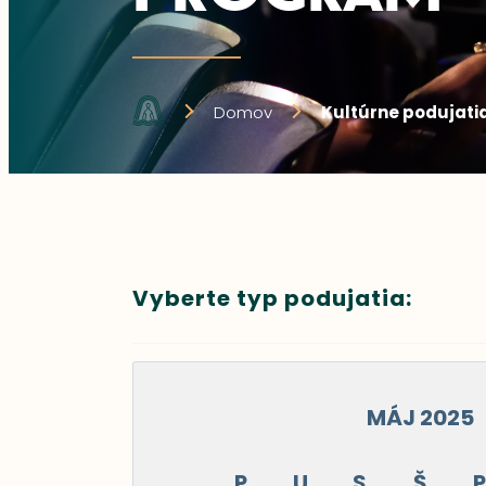
Domov
Kultúrne podujati
Vyberte typ podujatia:
MÁJ 2025
P
U
S
Š
P