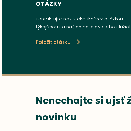
OTÁZKY
Kontaktujte nás s akoukoľvek otázkou
týkajúcou sa našich hotelov alebo služie
Položiť otázku
Nenechajte si ujsť
novinku