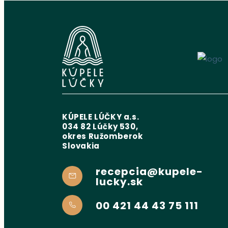
KÚPELE LÚČKY a.s.
034 82 Lúčky 530,
okres Ružomberok
Slovakia
recepcia@kupele-
lucky.sk
00 421 44 43 75 111