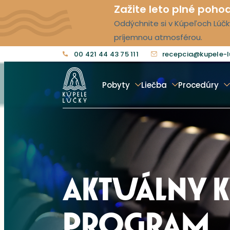
Zažite leto plné poho
Oddýchnite si v Kúpeľoch Lúčky
príjemnou atmosférou.
00 421 44 43 75 111
recepcia@kupele-l
Pobyty
Liečba
Procedúry
AKTUÁLNY 
PROGRAM