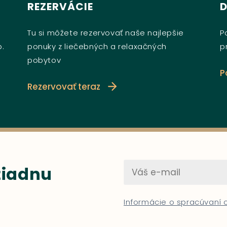
REZERVÁCIE
Tu si môžete rezervovať naše najlepšie
P
b.
ponuky z liečebných a relaxačných
p
pobytov
P
Rezervovať teraz
 žiadnu
Informácie o spracúvaní