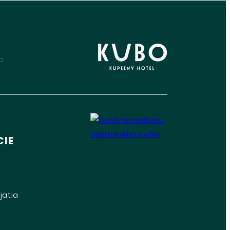
IE
jatia