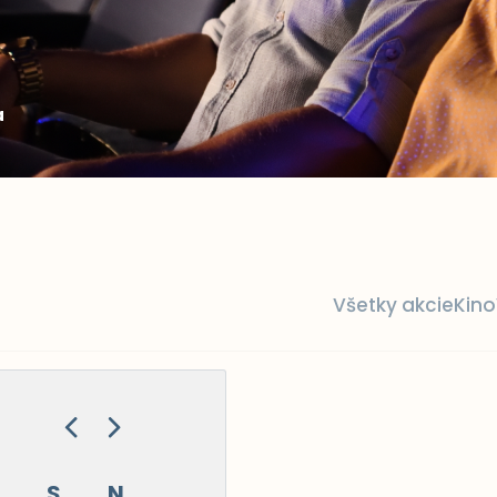
a
Všetky akcie
Kino
S
N