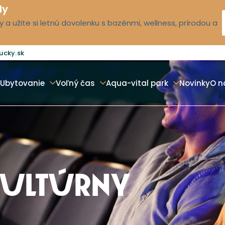
dy
 a užite si letnú dovolenku s bazénmi, wellness, prírodou a
ucky.sk
Ubytovanie
Voľný čas
Aqua-vital park
Novinky
O n
KULTÚRNY