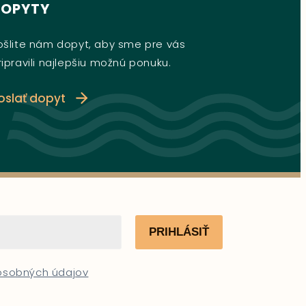
DOPYTY
ošlite nám dopyt, aby sme pre vás
ripravili najlepšiu možnú ponuku.
oslať dopyt
PRIHLÁSIŤ
 osobných údajov