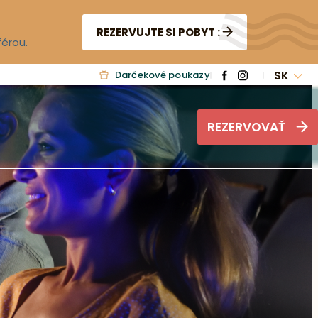
REZERVUJTE SI POBYT :
férou.
SK
Darčekové poukazy
REZERVOVAŤ