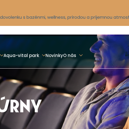
ú dovolenku s bazénmi, wellness, prírodou a príjemnou atmos
Aqua-vital park
Novinky
O nás
TÚRNY