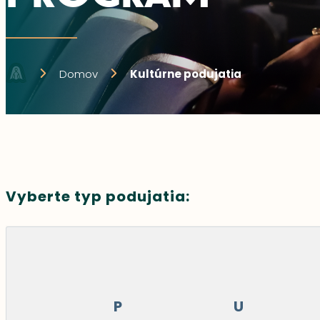
Domov
Kultúrne podujatia
Vyberte typ podujatia:
P
U