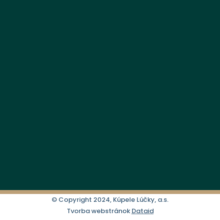
© Copyright 2024, Kúpele Lúčky, a.s.
Tvorba webstránok
Dataid