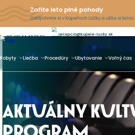
Zažite leto plné pohody
Oddýchnite si v Kúpeľoch Lúčky a užite si letn
recepcia@kupele-lucky.sk
00 421 44 43 75 111
Pobyty
Liečba
Procedúry
Ubytovanie
Voľný čas
AKTUÁLNY KUL
PROGRAM