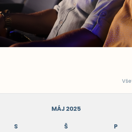
Vše
MÁJ 2025
S
Š
P