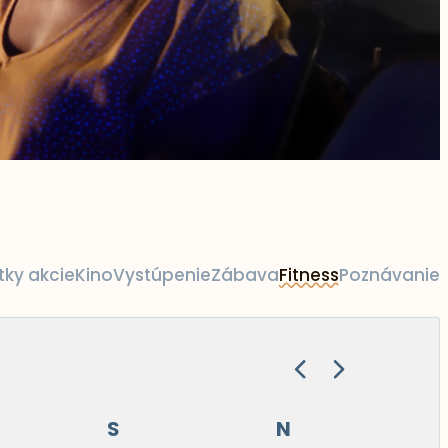
tky akcie
Kino
Vystúpenie
Zábava
Fitness
Poznávanie
S
N