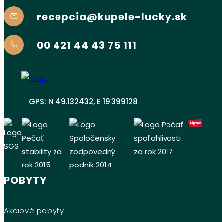
recepcia@kupele-lucky.sk
00 421 44 43 75 111
GPS: N 49.132432, E 19.399128
POBYTY
Akciové pobyty