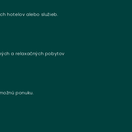
ch hotelov alebo služieb.
bných a relaxačných pobytov
u možnú ponuku.