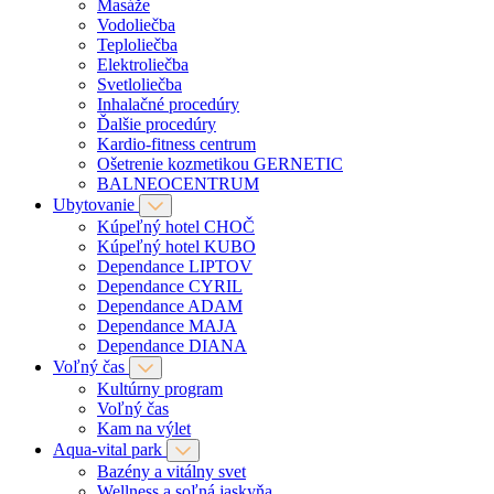
Masáže
Vodoliečba
Teploliečba
Elektroliečba
Svetloliečba
Inhalačné procedúry
Ďalšie procedúry
Kardio-fitness centrum
Ošetrenie kozmetikou GERNETIC
BALNEOCENTRUM
Ubytovanie
Kúpeľný hotel CHOČ
Kúpeľný hotel KUBO
Dependance LIPTOV
Dependance CYRIL
Dependance ADAM
Dependance MAJA
Dependance DIANA
Voľný čas
Kultúrny program
Voľný čas
Kam na výlet
Aqua-vital park
Bazény a vitálny svet
Wellness a soľná jaskyňa