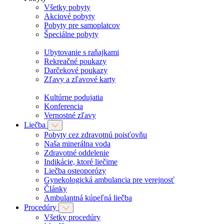
Všetky pobyty
Akciové pobyty
Pobyty pre samoplatcov
Špeciálne pobyty
Ubytovanie s raňajkami
Rekreačné poukazy
Darčekové poukazy
Zľavy a zľavové karty
Kultúrne podujatia
Konferencia
Vernostné zľavy
Liečba
Pobyty cez zdravotnú poisťovňu
Naša minerálna voda
Zdravotné oddelenie
Indikácie, ktoré liečime
Liečba osteoporózy
Gynekologická ambulancia pre verejnosť
Články
Ambulantná kúpeľná liečba
Procedúry
Všetky procedúry