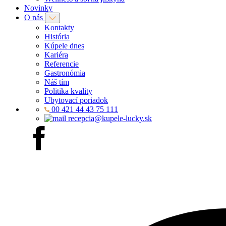
Novinky
O nás
Kontakty
História
Kúpele dnes
Kariéra
Referencie
Gastronómia
Náš tím
Politika kvality
Ubytovací poriadok
00 421 44 43 75 111
recepcia@kupele-lucky.sk