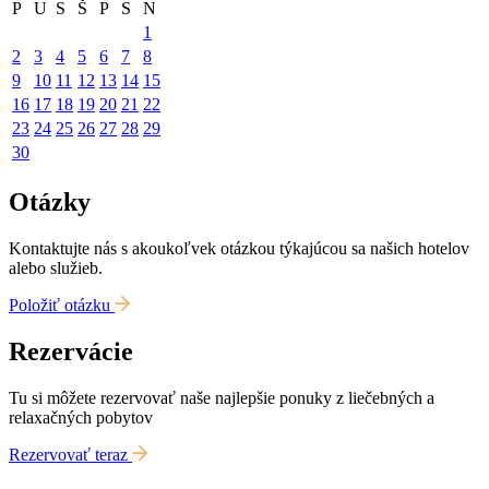
P
U
S
Š
P
S
N
1
2
3
4
5
6
7
8
9
10
11
12
13
14
15
16
17
18
19
20
21
22
23
24
25
26
27
28
29
30
Otázky
Kontaktujte nás s akoukoľvek otázkou týkajúcou sa našich hotelov
alebo služieb.
Položiť otázku
Rezervácie
Tu si môžete rezervovať naše najlepšie ponuky z liečebných a
relaxačných pobytov
Rezervovať teraz