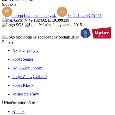
Slovakia
recepcia@kupele-lucky.sk
00 421 44 43 75 111
GPS: N 49.132432, E 19.399128
Pobyty
Akciové pobyty
Pobyt Senior
Aqua - vital pobyt
Pobyt Zdravý víkend
Pobyt Klasik
Vernostné zľavy
Užitočné informácie
Kontakt