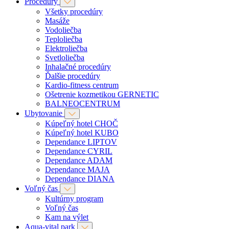
Procedúry
Všetky procedúry
Masáže
Vodoliečba
Teploliečba
Elektroliečba
Svetloliečba
Inhalačné procedúry
Ďalšie procedúry
Kardio-fitness centrum
Ošetrenie kozmetikou GERNETIC
BALNEOCENTRUM
Ubytovanie
Kúpeľný hotel CHOČ
Kúpeľný hotel KUBO
Dependance LIPTOV
Dependance CYRIL
Dependance ADAM
Dependance MAJA
Dependance DIANA
Voľný čas
Kultúrny program
Voľný čas
Kam na výlet
Aqua-vital park