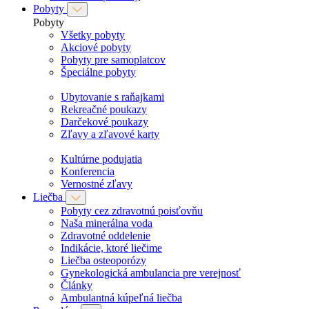
Pobyty
Pobyty
Všetky pobyty
Akciové pobyty
Pobyty pre samoplatcov
Špeciálne pobyty
Ubytovanie s raňajkami
Rekreačné poukazy
Darčekové poukazy
Zľavy a zľavové karty
Kultúrne podujatia
Konferencia
Vernostné zľavy
Liečba
Pobyty cez zdravotnú poisťovňu
Naša minerálna voda
Zdravotné oddelenie
Indikácie, ktoré liečime
Liečba osteoporózy
Gynekologická ambulancia pre verejnosť
Články
Ambulantná kúpeľná liečba