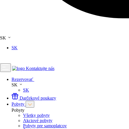
SK
SK
Kontaktujte nás
Rezervovať
SK
SK
Darčekové poukazy
Pobyty
Pobyty
Všetky pobyty
Akciové pobyty
Pobyty pre samoplatcov