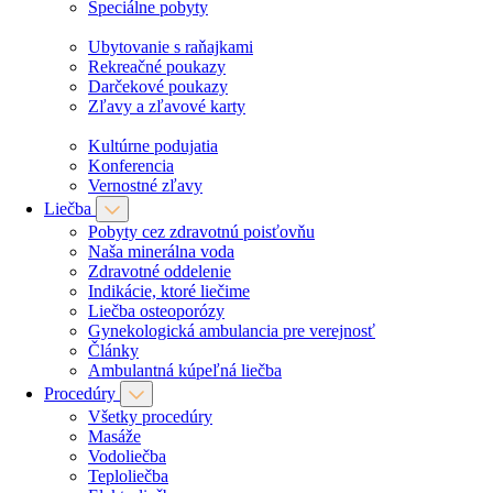
Špeciálne pobyty
Ubytovanie s raňajkami
Rekreačné poukazy
Darčekové poukazy
Zľavy a zľavové karty
Kultúrne podujatia
Konferencia
Vernostné zľavy
Liečba
Pobyty cez zdravotnú poisťovňu
Naša minerálna voda
Zdravotné oddelenie
Indikácie, ktoré liečime
Liečba osteoporózy
Gynekologická ambulancia pre verejnosť
Články
Ambulantná kúpeľná liečba
Procedúry
Všetky procedúry
Masáže
Vodoliečba
Teploliečba