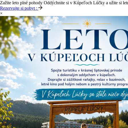
Zažite leto plné pohody
Oddýchnite si v Kúpeľoch Lúčky a užite si let
Rezervujte si pobyt :
×