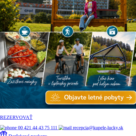
REZERVOVAŤ
00 421 44 43 75 111
recepcia@kupele-lucky.sk