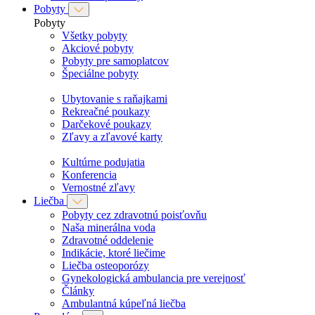
Pobyty
Pobyty
Všetky pobyty
Akciové pobyty
Pobyty pre samoplatcov
Špeciálne pobyty
Ubytovanie s raňajkami
Rekreačné poukazy
Darčekové poukazy
Zľavy a zľavové karty
Kultúrne podujatia
Konferencia
Vernostné zľavy
Liečba
Pobyty cez zdravotnú poisťovňu
Naša minerálna voda
Zdravotné oddelenie
Indikácie, ktoré liečime
Liečba osteoporózy
Gynekologická ambulancia pre verejnosť
Články
Ambulantná kúpeľná liečba