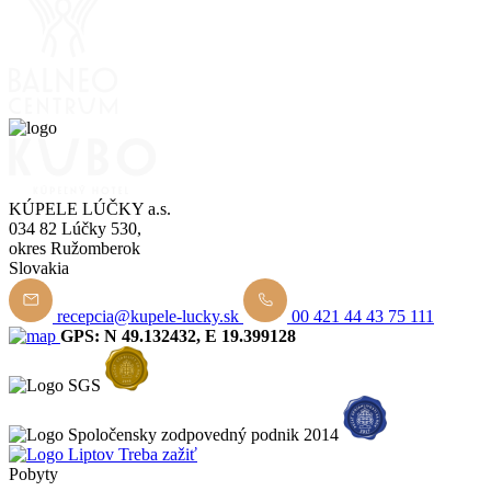
KÚPELE LÚČKY a.s.
034 82 Lúčky 530,
okres Ružomberok
Slovakia
recepcia@kupele-lucky.sk
00 421 44 43 75 111
GPS: N 49.132432, E 19.399128
Pobyty