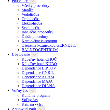
Procedúry
Všetky procedúry
Masáže
Vodoliečba
Teploliečba
Elektroliečba
Svetloliečba
Inhalačné procedúry
Ďalšie procedúry
Kardio-fitness centrum
Ošetrenie kozmetikou GERNETIC
BALNEOCENTRUM
Ubytovanie
Kúpeľný hotel CHOČ
Kúpeľný hotel KUBO
Dependance LIPTOV
Dependance CYRIL
Dependance ADAM
Dependance MAJA
Dependance DIANA
Voľný čas
Kultúrny program
Voľný čas
Kam na výlet
Aqua-vital park