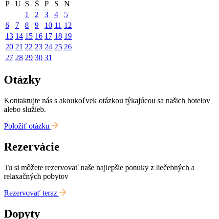
P
U
S
Š
P
S
N
1
2
3
4
5
6
7
8
9
10
11
12
13
14
15
16
17
18
19
20
21
22
23
24
25
26
27
28
29
30
31
Otázky
Kontaktujte nás s akoukoľvek otázkou týkajúcou sa našich hotelov
alebo služieb.
Položiť otázku
Rezervácie
Tu si môžete rezervovať naše najlepšie ponuky z liečebných a
relaxačných pobytov
Rezervovať teraz
Dopyty