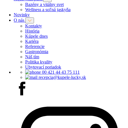
Bazény a vitálny svet
Wellness a soľná jaskyňa
Novinky
O nás
Kontakty
História
Kúpele dnes
Kariéra
Referencie
Gastronómia
Náš tím
Politika kvality
Ubytovací poriadok
00 421 44 43 75 111
recepcia@kupele-lucky.sk