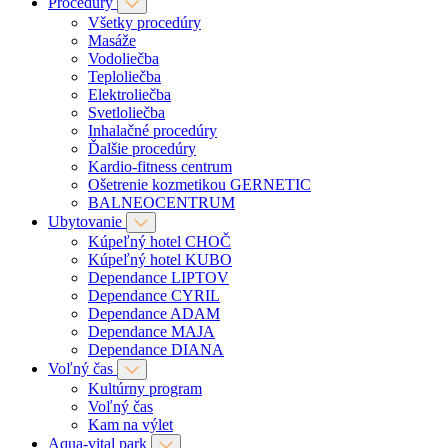
Procedúry
Všetky procedúry
Masáže
Vodoliečba
Teploliečba
Elektroliečba
Svetloliečba
Inhalačné procedúry
Ďalšie procedúry
Kardio-fitness centrum
Ošetrenie kozmetikou GERNETIC
BALNEOCENTRUM
Ubytovanie
Kúpeľný hotel CHOČ
Kúpeľný hotel KUBO
Dependance LIPTOV
Dependance CYRIL
Dependance ADAM
Dependance MAJA
Dependance DIANA
Voľný čas
Kultúrny program
Voľný čas
Kam na výlet
Aqua-vital park