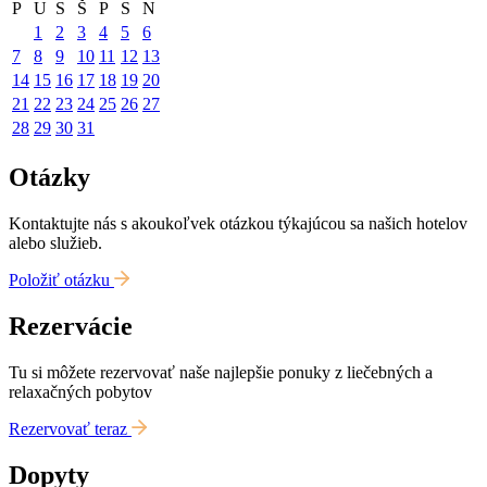
P
U
S
Š
P
S
N
1
2
3
4
5
6
7
8
9
10
11
12
13
14
15
16
17
18
19
20
21
22
23
24
25
26
27
28
29
30
31
Otázky
Kontaktujte nás s akoukoľvek otázkou týkajúcou sa našich hotelov
alebo služieb.
Položiť otázku
Rezervácie
Tu si môžete rezervovať naše najlepšie ponuky z liečebných a
relaxačných pobytov
Rezervovať teraz
Dopyty