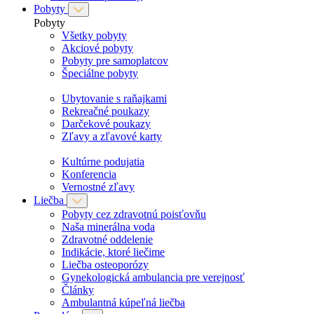
Pobyty
Pobyty
Všetky pobyty
Akciové pobyty
Pobyty pre samoplatcov
Špeciálne pobyty
Ubytovanie s raňajkami
Rekreačné poukazy
Darčekové poukazy
Zľavy a zľavové karty
Kultúrne podujatia
Konferencia
Vernostné zľavy
Liečba
Pobyty cez zdravotnú poisťovňu
Naša minerálna voda
Zdravotné oddelenie
Indikácie, ktoré liečime
Liečba osteoporózy
Gynekologická ambulancia pre verejnosť
Články
Ambulantná kúpeľná liečba