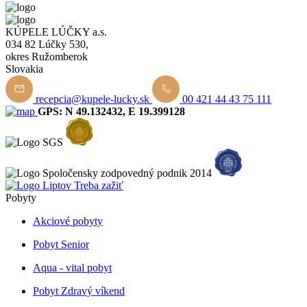
KÚPELE LÚČKY a.s.
034 82 Lúčky 530,
okres Ružomberok
Slovakia
recepcia@kupele-lucky.sk
00 421 44 43 75 111
GPS: N 49.132432, E 19.399128
Pobyty
Akciové pobyty
Pobyt Senior
Aqua - vital pobyt
Pobyt Zdravý víkend