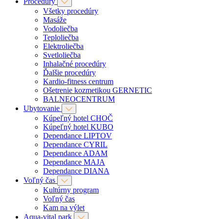
Procedúry
Všetky procedúry
Masáže
Vodoliečba
Teploliečba
Elektroliečba
Svetloliečba
Inhalačné procedúry
Ďalšie procedúry
Kardio-fitness centrum
Ošetrenie kozmetikou GERNETIC
BALNEOCENTRUM
Ubytovanie
Kúpeľný hotel CHOČ
Kúpeľný hotel KUBO
Dependance LIPTOV
Dependance CYRIL
Dependance ADAM
Dependance MAJA
Dependance DIANA
Voľný čas
Kultúrny program
Voľný čas
Kam na výlet
Aqua-vital park