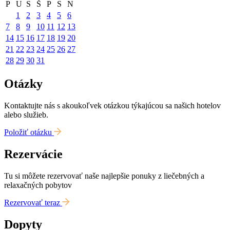
P
U
S
Š
P
S
N
1
2
3
4
5
6
7
8
9
10
11
12
13
14
15
16
17
18
19
20
21
22
23
24
25
26
27
28
29
30
31
Otázky
Kontaktujte nás s akoukoľvek otázkou týkajúcou sa našich hotelov
alebo služieb.
Položiť otázku
Rezervácie
Tu si môžete rezervovať naše najlepšie ponuky z liečebných a
relaxačných pobytov
Rezervovať teraz
Dopyty