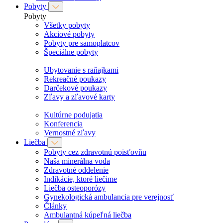
Pobyty
Pobyty
Všetky pobyty
Akciové pobyty
Pobyty pre samoplatcov
Špeciálne pobyty
Ubytovanie s raňajkami
Rekreačné poukazy
Darčekové poukazy
Zľavy a zľavové karty
Kultúrne podujatia
Konferencia
Vernostné zľavy
Liečba
Pobyty cez zdravotnú poisťovňu
Naša minerálna voda
Zdravotné oddelenie
Indikácie, ktoré liečime
Liečba osteoporózy
Gynekologická ambulancia pre verejnosť
Články
Ambulantná kúpeľná liečba