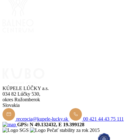
KÚPELE LÚČKY a.s.
034 82 Lúčky 530,
okres Ružomberok
Slovakia
recepcia@kupele-lucky.sk
00 421 44 43 75 111
GPS: N 49.132432, E 19.399128