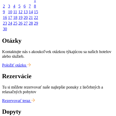
1
2
3
4
5
6
7
8
9
10
11
12
13
14
15
16
17
18
19
20
21
22
23
24
25
26
27
28
29
30
Otázky
Kontaktujte nás s akoukoľvek otázkou týkajúcou sa našich hotelov
alebo služieb.
Položiť otázku
Rezervácie
Tu si môžete rezervovať naše najlepšie ponuky z liečebných a
relaxačných pobytov
Rezervovať teraz
Dopyty