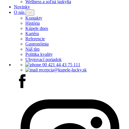
Wellness a soľná jaskyňa
Novinky
O nás
Kontakty
História
Kúpele dnes
Kariéra
Referencie
Gastronómia
Náš tím
Politika kvality
Ubytovací poriadok
00 421 44 43 75 111
recepcia@kupele-lucky.sk