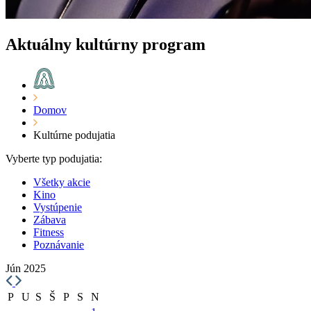
Aktuálny kultúrny program
Domov
Kultúrne podujatia
Vyberte typ podujatia:
Všetky akcie
Kino
Vystúpenie
Zábava
Fitness
Poznávanie
Jún 2025
P
U
S
Š
P
S
N