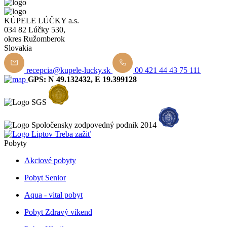
KÚPELE LÚČKY a.s.
034 82 Lúčky 530,
okres Ružomberok
Slovakia
recepcia@kupele-lucky.sk
00 421 44 43 75 111
GPS: N 49.132432, E 19.399128
Pobyty
Akciové pobyty
Pobyt Senior
Aqua - vital pobyt
Pobyt Zdravý víkend