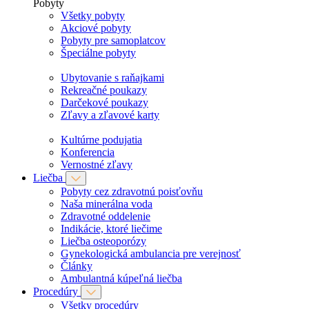
Pobyty
Všetky pobyty
Akciové pobyty
Pobyty pre samoplatcov
Špeciálne pobyty
Ubytovanie s raňajkami
Rekreačné poukazy
Darčekové poukazy
Zľavy a zľavové karty
Kultúrne podujatia
Konferencia
Vernostné zľavy
Liečba
Pobyty cez zdravotnú poisťovňu
Naša minerálna voda
Zdravotné oddelenie
Indikácie, ktoré liečime
Liečba osteoporózy
Gynekologická ambulancia pre verejnosť
Články
Ambulantná kúpeľná liečba
Procedúry
Všetky procedúry