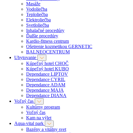
Masáže
Vodoliečba
Teploliečba
Elektroliečba
Svetloliečba
Inhalačné procedúry
Ďalšie procedúry
Kardio-fitness centrum
Ošetrenie kozmetikou GERNETIC
BALNEOCENTRUM
Ubytovanie
Kúpeľný hotel CHOČ
Kúpeľný hotel KUBO
Dependance LIPTOV
Dependance CYRIL
Dependance ADAM
Dependance MAJA
Dependance DIANA
Voľný čas
Kultúrny program
Voľný čas
Kam na výlet
Aqua-vital park
Bazény a vitálny svet