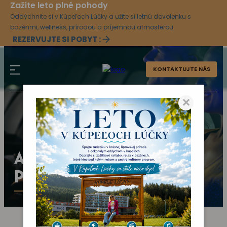
Zažite leto plné pohody
Oddýchnite si v Kúpeľoch Lúčky a užite si letnú dovolenku s
bazénmi, wellness, prírodou a príjemnou atmosférou.
REZERVUJTE SI POBYT :
KONTAKTUJTE NÁS
×
AKTUÁLNY KULTÚRNY
PROGRAM