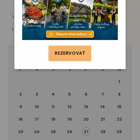
Všetky akcie
Kino
Vystúpenie
Zábava
Fitness
Poznávanie
REZERVOVAŤ
JÚN 2025
P
U
S
Š
P
S
N
1
2
3
4
5
6
7
8
9
10
11
12
13
14
15
16
17
18
19
20
21
22
23
24
25
26
27
28
29