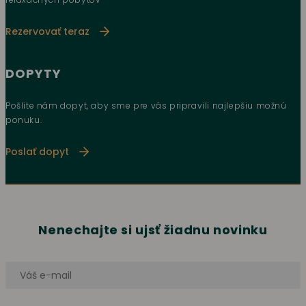
Rezervovať teraz
DOPYTY
Pošlite nám dopyt, aby sme pre vás pripravili najlepšiu možnú
ponuku.
Poslať dopyt
Nenechajte si ujsť žiadnu novinku