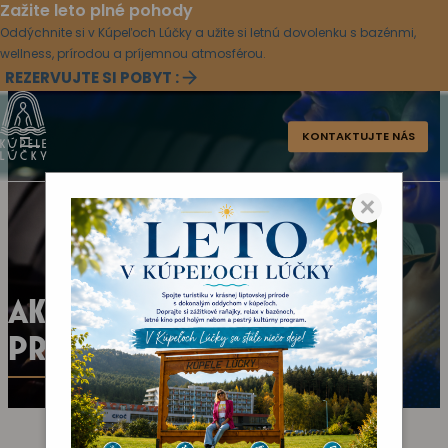
Zažite leto plné pohody
Oddýchnite si v Kúpeľoch Lúčky a užite si letnú dovolenku s bazénmi,
wellness, prírodou a príjemnou atmosférou.
REZERVUJTE SI POBYT :
KONTAKTUJTE NÁS
×
AKTUÁLNY KULTÚRNY
PROGRAM