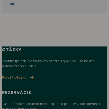
30
OTÁZKY
Kontaktujte nás s akoukoľvek otázkou týkajúcou sa našich
hotelov alebo služieb.
Položiť otázku
REZERVÁCIE
Tu si môžete rezervovať naše najlepšie ponuky z liečebných a
relaxačných pobytov