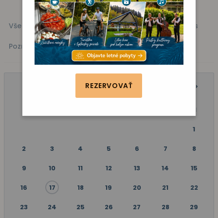
Všetky akcie
Kino
Vystúpenie
Zábava
Fitness
Poznávanie
REZERVOVAŤ
JÚN 2025
P
U
S
Š
P
S
N
1
2
3
4
5
6
7
8
9
10
11
12
13
14
15
16
17
18
19
20
21
22
23
24
25
26
27
28
29