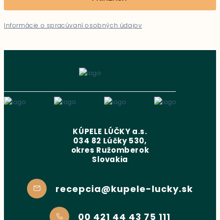
Informácie o spracúvaní osobných údajov
KÚPELE LÚČKY a.s.
034 82 Lúčky 530,
okres Ružomberok
Slovakia
recepcia@kupele-lucky.sk
00 421 44 43 75 111