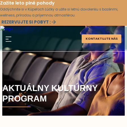
Zažite leto plné pohody
Oddýchnite si v Kúpeľoch Lúčky a užite si letnú dovolenku s bazénmi,
wellness, prírodou a príjemnou atmosférou.
REZERVUJTE SI POBYT :
KONTAKTUJTE NÁS
AKTUÁLNY KULTÚRNY
PROGRAM