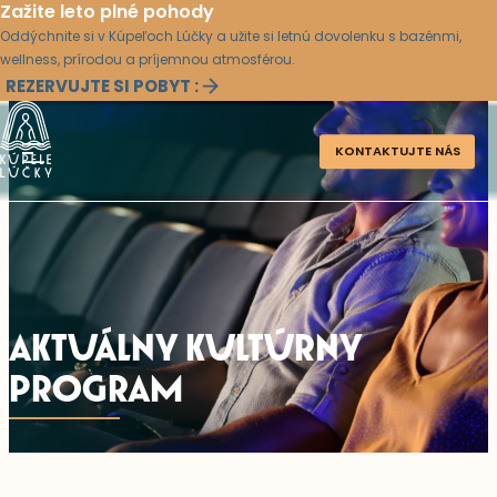
Zažite leto plné pohody
Oddýchnite si v Kúpeľoch Lúčky a užite si letnú dovolenku s bazénmi,
wellness, prírodou a príjemnou atmosférou.
REZERVUJTE SI POBYT :
KONTAKTUJTE NÁS
AKTUÁLNY KULTÚRNY
PROGRAM