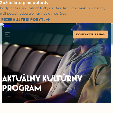
Zažite leto plné pohody
Oddýchnite si v Kúpeľoch Lúčky a užite si letnú dovolenku s bazénmi,
wellness, prírodou a príjemnou atmosférou.
REZERVUJTE SI POBYT :
KONTAKTUJTE NÁS
AKTUÁLNY KULTÚRNY
PROGRAM