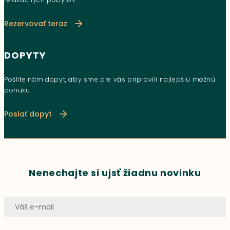
Rezervovať teraz
DOPYTY
Pošlite nám dopyt, aby sme pre vás pripravili najlepšiu možnú
ponuku.
Poslať dopyt
Nenechajte si ujsť žiadnu novinku