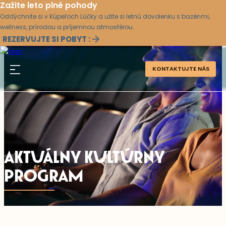
Zažite leto plné pohody
Oddýchnite si v Kúpeľoch Lúčky a užite si letnú dovolenku s bazénmi,
wellness, prírodou a príjemnou atmosférou.
REZERVUJTE SI POBYT :
KONTAKTUJTE NÁS
AKTUÁLNY KULTÚRNY
PROGRAM