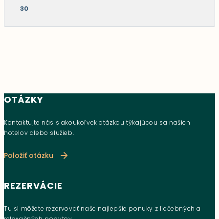
30
OTÁZKY
Kontaktujte nás s akoukoľvek otázkou týkajúcou sa našich
hotelov alebo služieb.
Položiť otázku
REZERVÁCIE
Tu si môžete rezervovať naše najlepšie ponuky z liečebných a
relaxačných pobytov