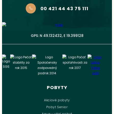
00 421 44 43 75 111
GPS: N 49.132432, E 19.399128
POBYTY
Akciové pobyty
Pobyt Senior
Aqua - vital pobyt