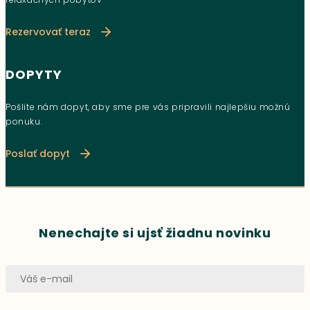
Rezervovať teraz
DOPYTY
Pošlite nám dopyt, aby sme pre vás pripravili najlepšiu možnú
ponuku.
Poslať dopyt
Nenechajte si ujsť žiadnu novinku