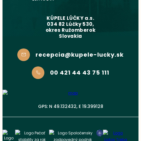
KÚPELE LÚČKY a.s.
034 82 Lúčky 530,
okres Ružomberok
Slovakia
recepcia@kupele-lucky.sk
00 421 44 43 75 111
GPS: N 49.132432, E 19.399128