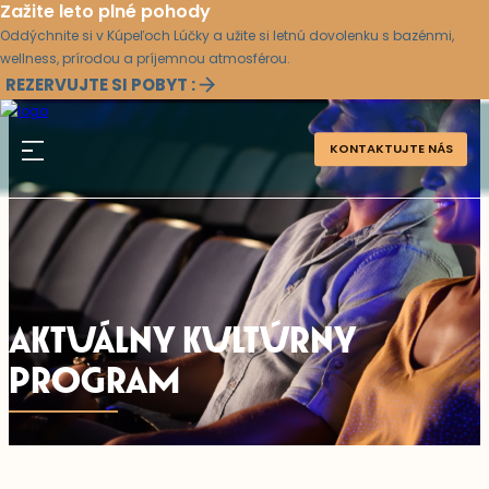
Zažite leto plné pohody
Oddýchnite si v Kúpeľoch Lúčky a užite si letnú dovolenku s bazénmi,
wellness, prírodou a príjemnou atmosférou.
REZERVUJTE SI POBYT :
KONTAKTUJTE NÁS
AKTUÁLNY KULTÚRNY
PROGRAM