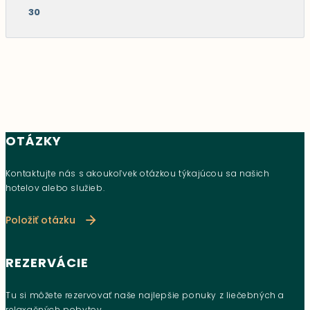
30
OTÁZKY
Kontaktujte nás s akoukoľvek otázkou týkajúcou sa našich
hotelov alebo služieb.
Položiť otázku
REZERVÁCIE
Tu si môžete rezervovať naše najlepšie ponuky z liečebných a
relaxačných pobytov