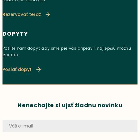
Rezervovať teraz
DOPYTY
Pošlite nám dopyt, aby sme pre vás pripravili najlepšiu možnú
ponuku.
Poslať dopyt
Nenechajte si ujsť žiadnu novinku