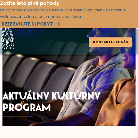
Zažite leto plné pohody
Oddýchnite si v Kúpeľoch Lúčky a užite si letnú dovolenku s bazénmi,
wellness, prírodou a príjemnou atmosférou.
REZERVUJTE SI POBYT :
KONTAKTUJTE NÁS
AKTUÁLNY KULTÚRNY
PROGRAM