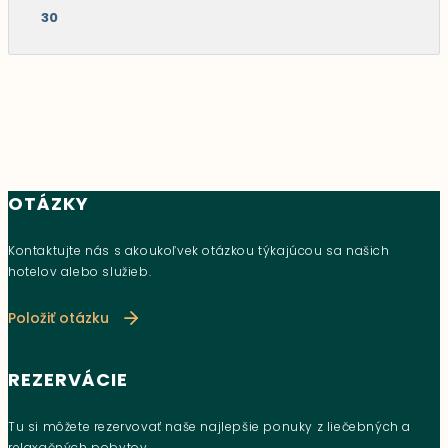
30
OTÁZKY
Kontaktujte nás s akoukoľvek otázkou týkajúcou sa našich
hotelov alebo služieb.
Položiť otázku
REZERVÁCIE
Tu si môžete rezervovať naše najlepšie ponuky z liečebných a
relaxačných pobytov