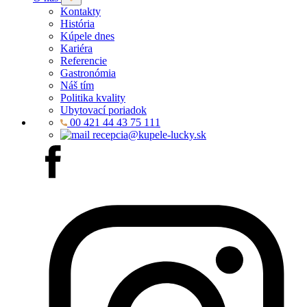
Kontakty
História
Kúpele dnes
Kariéra
Referencie
Gastronómia
Náš tím
Politika kvality
Ubytovací poriadok
00 421 44 43 75 111
recepcia@kupele-lucky.sk