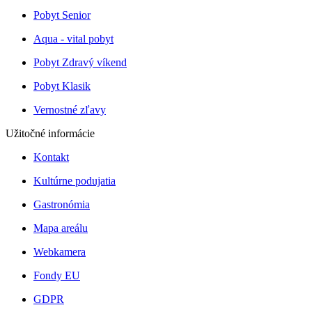
Pobyt Senior
Aqua - vital pobyt
Pobyt Zdravý víkend
Pobyt Klasik
Vernostné zľavy
Užitočné informácie
Kontakt
Kultúrne podujatia
Gastronómia
Mapa areálu
Webkamera
Fondy EU
GDPR