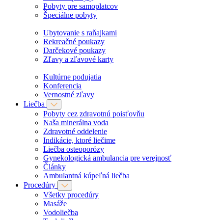
Pobyty pre samoplatcov
Špeciálne pobyty
Ubytovanie s raňajkami
Rekreačné poukazy
Darčekové poukazy
Zľavy a zľavové karty
Kultúrne podujatia
Konferencia
Vernostné zľavy
Liečba
Pobyty cez zdravotnú poisťovňu
Naša minerálna voda
Zdravotné oddelenie
Indikácie, ktoré liečime
Liečba osteoporózy
Gynekologická ambulancia pre verejnosť
Články
Ambulantná kúpeľná liečba
Procedúry
Všetky procedúry
Masáže
Vodoliečba