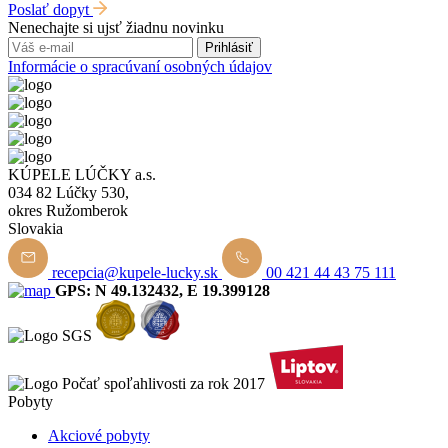
Poslať dopyt
Nenechajte si ujsť žiadnu novinku
Prihlásiť
Informácie o spracúvaní osobných údajov
KÚPELE LÚČKY a.s.
034 82 Lúčky 530,
okres Ružomberok
Slovakia
recepcia@kupele-lucky.sk
00 421 44 43 75 111
GPS: N 49.132432, E 19.399128
Pobyty
Akciové pobyty