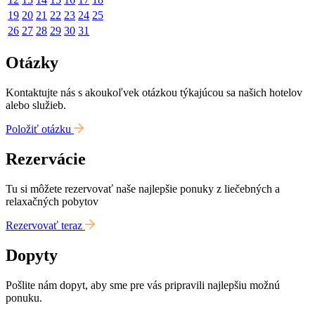
19
20
21
22
23
24
25
26
27
28
29
30
31
Otázky
Kontaktujte nás s akoukoľvek otázkou týkajúcou sa našich hotelov
alebo služieb.
Položiť otázku
Rezervácie
Tu si môžete rezervovať naše najlepšie ponuky z liečebných a
relaxačných pobytov
Rezervovať teraz
Dopyty
Pošlite nám dopyt, aby sme pre vás pripravili najlepšiu možnú
ponuku.