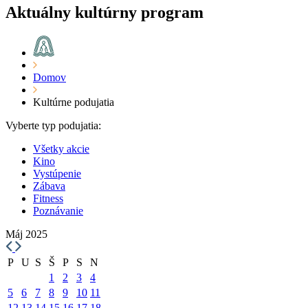
Aktuálny kultúrny program
Domov
Kultúrne podujatia
Vyberte typ podujatia:
Všetky akcie
Kino
Vystúpenie
Zábava
Fitness
Poznávanie
Máj 2025
P
U
S
Š
P
S
N
1
2
3
4
5
6
7
8
9
10
11
12
13
14
15
16
17
18