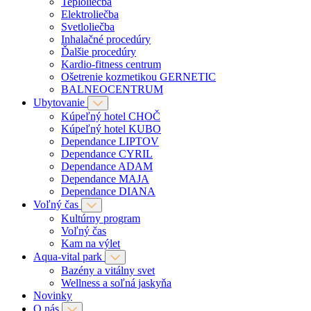
Teploliečba
Elektroliečba
Svetloliečba
Inhalačné procedúry
Ďalšie procedúry
Kardio-fitness centrum
Ošetrenie kozmetikou GERNETIC
BALNEOCENTRUM
Ubytovanie
Kúpeľný hotel CHOČ
Kúpeľný hotel KUBO
Dependance LIPTOV
Dependance CYRIL
Dependance ADAM
Dependance MAJA
Dependance DIANA
Voľný čas
Kultúrny program
Voľný čas
Kam na výlet
Aqua-vital park
Bazény a vitálny svet
Wellness a soľná jaskyňa
Novinky
O nás