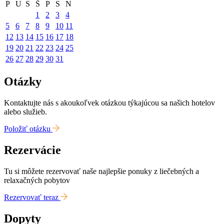
P
U
S
Š
P
S
N
1
2
3
4
5
6
7
8
9
10
11
12
13
14
15
16
17
18
19
20
21
22
23
24
25
26
27
28
29
30
31
Otázky
Kontaktujte nás s akoukoľvek otázkou týkajúcou sa našich hotelov
alebo služieb.
Položiť otázku
Rezervácie
Tu si môžete rezervovať naše najlepšie ponuky z liečebných a
relaxačných pobytov
Rezervovať teraz
Dopyty