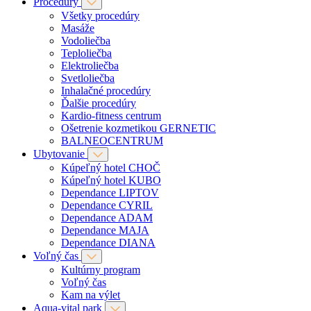
Procedúry
Všetky procedúry
Masáže
Vodoliečba
Teploliečba
Elektroliečba
Svetloliečba
Inhalačné procedúry
Ďalšie procedúry
Kardio-fitness centrum
Ošetrenie kozmetikou GERNETIC
BALNEOCENTRUM
Ubytovanie
Kúpeľný hotel CHOČ
Kúpeľný hotel KUBO
Dependance LIPTOV
Dependance CYRIL
Dependance ADAM
Dependance MAJA
Dependance DIANA
Voľný čas
Kultúrny program
Voľný čas
Kam na výlet
Aqua-vital park