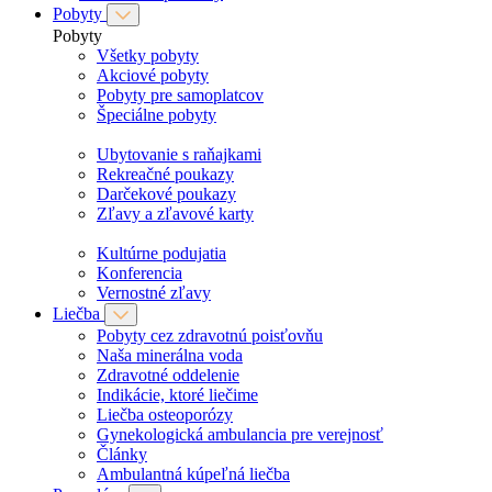
Pobyty
Pobyty
Všetky pobyty
Akciové pobyty
Pobyty pre samoplatcov
Špeciálne pobyty
Ubytovanie s raňajkami
Rekreačné poukazy
Darčekové poukazy
Zľavy a zľavové karty
Kultúrne podujatia
Konferencia
Vernostné zľavy
Liečba
Pobyty cez zdravotnú poisťovňu
Naša minerálna voda
Zdravotné oddelenie
Indikácie, ktoré liečime
Liečba osteoporózy
Gynekologická ambulancia pre verejnosť
Články
Ambulantná kúpeľná liečba