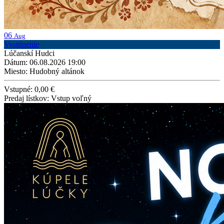
06
Aug
Vystúpenie
Lúčanskí Hudci
Dátum: 06.08.2026 19:00
Miesto: Hudobný altánok
Vstupné: 0,00 €
Predaj lístkov: Vstup voľný