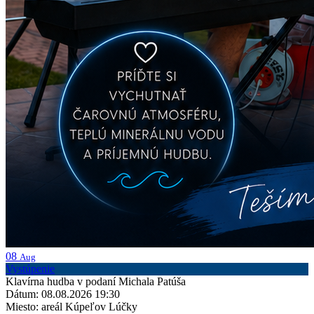
08
Aug
Vystúpenie
Klavírna hudba v podaní Michala Patúša
Dátum: 08.08.2026 19:30
Miesto: areál Kúpeľov Lúčky