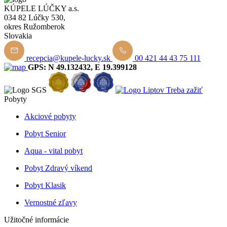
KÚPELE LÚČKY a.s.
034 82 Lúčky 530,
okres Ružomberok
Slovakia
recepcia@kupele-lucky.sk
00 421 44 43 75 111
GPS: N 49.132432, E 19.399128
Pobyty
Akciové pobyty
Pobyt Senior
Aqua - vital pobyt
Pobyt Zdravý víkend
Pobyt Klasik
Vernostné zľavy
Užitočné informácie