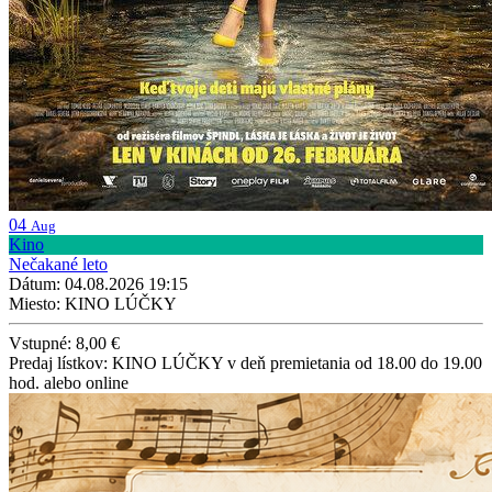
04
Aug
Kino
Nečakané leto
Dátum: 04.08.2026 19:15
Miesto: KINO LÚČKY
Vstupné: 8,00 €
Predaj lístkov: KINO LÚČKY v deň premietania od 18.00 do 19.00
hod. alebo online