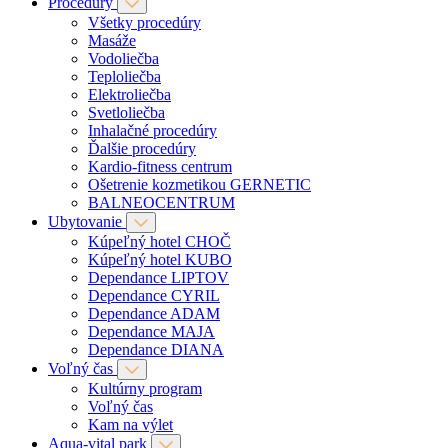
Procedúry
Všetky procedúry
Masáže
Vodoliečba
Teploliečba
Elektroliečba
Svetloliečba
Inhalačné procedúry
Ďalšie procedúry
Kardio-fitness centrum
Ošetrenie kozmetikou GERNETIC
BALNEOCENTRUM
Ubytovanie
Kúpeľný hotel CHOČ
Kúpeľný hotel KUBO
Dependance LIPTOV
Dependance CYRIL
Dependance ADAM
Dependance MAJA
Dependance DIANA
Voľný čas
Kultúrny program
Voľný čas
Kam na výlet
Aqua-vital park