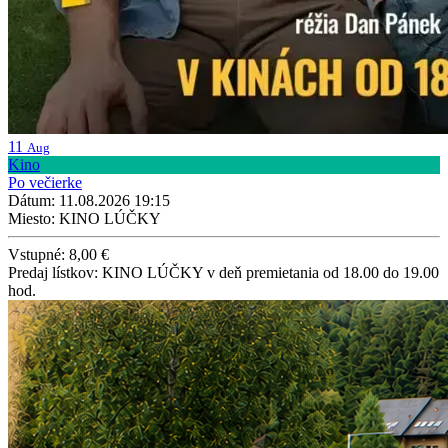
11
Aug
Kino
Po večierke
Dátum: 11.08.2026 19:15
Miesto: KINO LÚČKY
Vstupné: 8,00 €
Predaj lístkov: KINO LÚČKY v deň premietania od 18.00 do 19.00
hod.