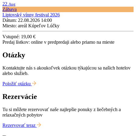
22
Aug
Zábava
Liptovský vínny festival 2026
Dátum: 22.08.2026 14:00
Miesto: areál Kúpeľov Lúčky
Vstupné: 19,00 €
Predaj lístkov: online v predpredaji alebo priamo na mieste
Otázky
Kontaktujte nás s akoukoľvek otázkou týkajúcou sa našich hotelov
alebo služieb.
Položiť otázku
Rezervácie
Tu si môžete rezervovať naše najlepšie ponuky z liečebných a
relaxačných pobytov
Rezervovať teraz