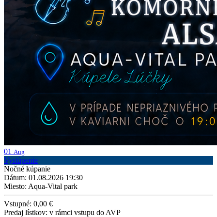
01
Aug
Vystúpenie
Nočné kúpanie
Dátum: 01.08.2026 19:30
Miesto: Aqua-Vital park
Vstupné: 0,00 €
Predaj lístkov: v rámci vstupu do AVP