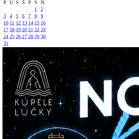
P
U
S
Š
P
S
N
1
2
3
4
5
6
7
8
9
10
11
12
13
14
15
16
17
18
19
20
21
22
23
24
25
26
27
28
29
30
31