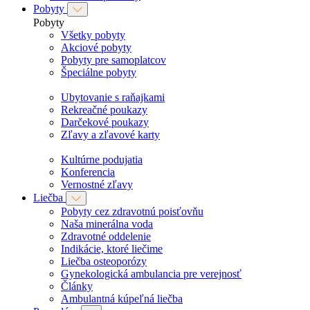
Pobyty
Pobyty
Všetky pobyty
Akciové pobyty
Pobyty pre samoplatcov
Špeciálne pobyty
Ubytovanie s raňajkami
Rekreačné poukazy
Darčekové poukazy
Zľavy a zľavové karty
Kultúrne podujatia
Konferencia
Vernostné zľavy
Liečba
Pobyty cez zdravotnú poisťovňu
Naša minerálna voda
Zdravotné oddelenie
Indikácie, ktoré liečime
Liečba osteoporózy
Gynekologická ambulancia pre verejnosť
Články
Ambulantná kúpeľná liečba